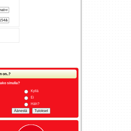
n on..?
ako sinulla?
Kyllä
Ei
Häh?