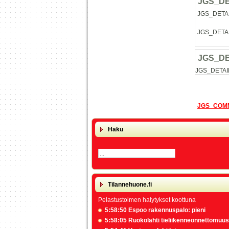
JGS_D
JGS_DETA
JGS_DETA
JGS_D
JGS_DETAI
JGS_COM
Haku
Tilannehuone.fi
Pelastustoimen halytykset koottuna
5:58:50 Espoo rakennuspalo: pieni
5:58:05 Ruokolahti tieliikenneonnettomuus: