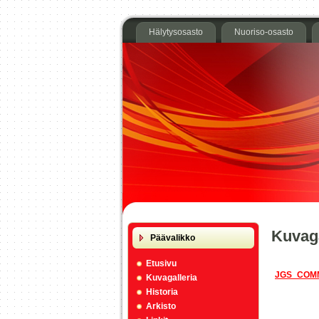
Hälytysosasto
Nuoriso-osasto
Kuvaga
Päävalikko
Etusivu
JGS_COM
Kuvagalleria
Historia
Arkisto