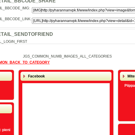
ETAIL_BBCODE_SHARE
IL_BBCODE_IMG:
IL_BBCODE_LINK:
ETAIL_SENDTOFRIEND
L_LOGIN_FIRST
JGS_COMMON_NUMB_IMAGES_ALL_CATEGORIES
MON_BACK_TO_CATEGORY
Facebook
Mite
Piippa
 pieni