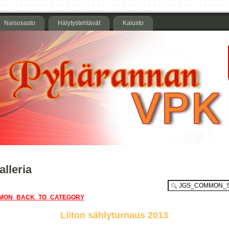
Naisosasto
Hälytystehtävät
Kalusto
lleria
MON_BACK_TO_CATEGORY
Liiton sählyturnaus 2013