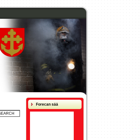
.
Forecan sää