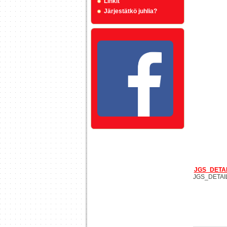
Linkit
Järjestätkö juhlia?
JGS_DETA
JGS_DETAI