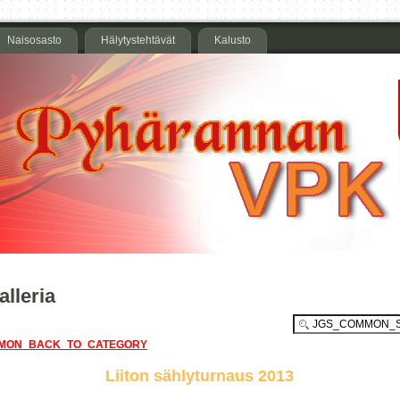
Naisosasto
Hälytystehtävät
Kalusto
lleria
MON_BACK_TO_CATEGORY
Liiton sählyturnaus 2013