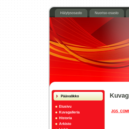
Hälytysosasto
Nuoriso-osasto
Kuvaga
Päävalikko
Etusivu
JGS_COM
Kuvagalleria
Historia
Arkisto