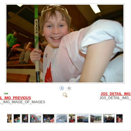
JGS_DETAIL_IMG
IL_IMG_PREVIOUS
JGS_DETAIL_IMG
L_IMG_IMAGE_OF_IMAGES