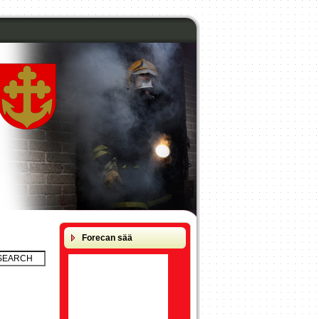
.
Forecan sää