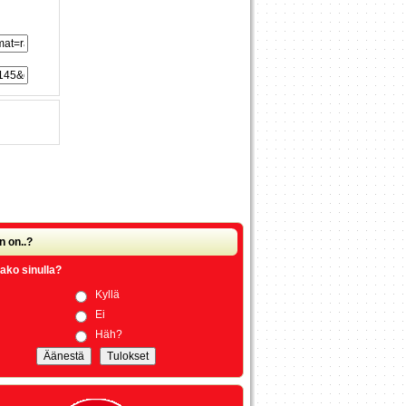
n on..?
ako sinulla?
Kyllä
Ei
Häh?