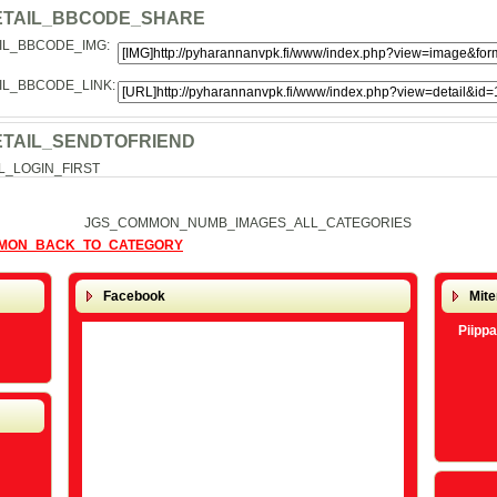
ETAIL_BBCODE_SHARE
IL_BBCODE_IMG:
IL_BBCODE_LINK:
ETAIL_SENDTOFRIEND
L_LOGIN_FIRST
JGS_COMMON_NUMB_IMAGES_ALL_CATEGORIES
MON_BACK_TO_CATEGORY
Facebook
Mite
Piippa