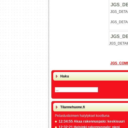
JGS_D
JGS_DETA
JGS_DETA
JGS_D
JGS_DETAI
JGS_COM
Haku
Tilannehuone.fi
Pelastustoimen halytykset koottuna
12:34:55 Akaa rakennuspalo: keskisuuri
12:32:21 Helsinki rakennuspalo: pieni