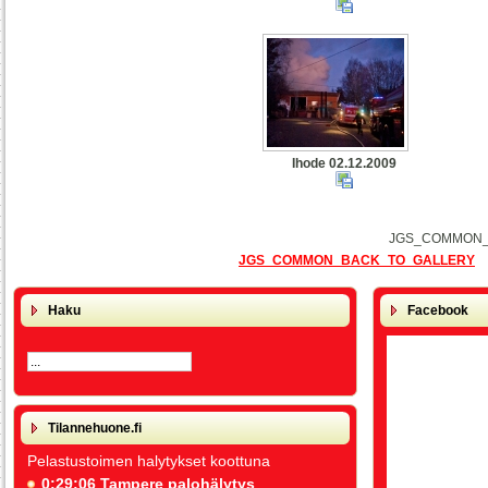
Ihode 02.12.2009
JGS_COMMON_
JGS_COMMON_BACK_TO_GALLERY
Haku
Facebook
Tilannehuone.fi
Pelastustoimen halytykset koottuna
0:29:06 Tampere palohälytys