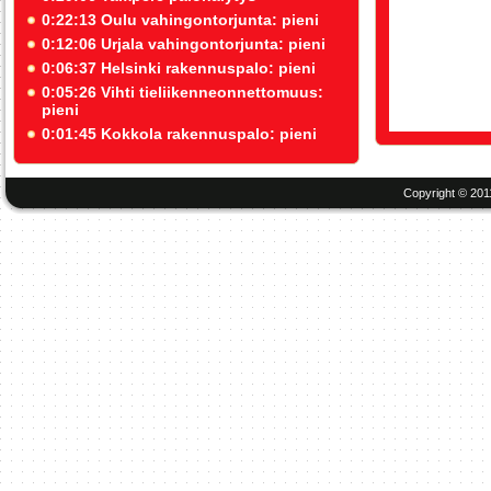
0:22:13 Oulu vahingontorjunta: pieni
0:12:06 Urjala vahingontorjunta: pieni
0:06:37 Helsinki rakennuspalo: pieni
0:05:26 Vihti tieliikenneonnettomuus:
pieni
0:01:45 Kokkola rakennuspalo: pieni
Copyright © 201