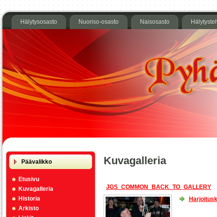
Hälytysosasto
Nuoriso-osasto
Naisosasto
Hälytyste
Kuvagalleria
Päävalikko
Etusivu
JGS_COMMON_BACK_TO_GALLERY
Kuvagalleria
Historia
Harjoitus
Arkisto