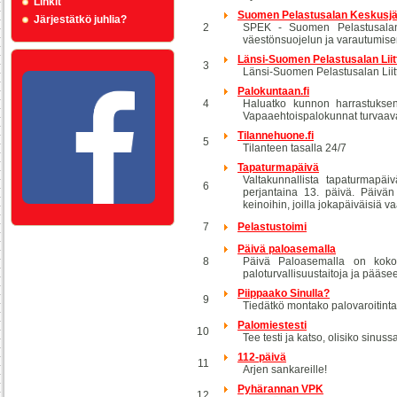
Linkit
Suomen Pelastusalan Keskusjä
Järjestätkö juhlia?
2
SPEK - Suomen Pelastusalan 
väestönsuojelun ja varautumisen
Länsi-Suomen Pelastusalan Liit
3
Länsi-Suomen Pelastusalan Liitto
Palokuntaan.fi
4
Haluatko kunnon harrastuksen
Vapaaehtoispalokunnat turvaava
Tilannehuone.fi
5
Tilanteen tasalla 24/7
Tapaturmapäivä
Valtakunnallista tapaturmapä
6
perjantaina 13. päivä. Päivän
keinoihin, joilla jokapäiväisiä vaa
7
Pelastustoimi
Päivä paloasemalla
8
Päivä Paloasemalla on koko 
paloturvallisuustaitoja ja pääs
Piippaako Sinulla?
9
Tiedätkö montako palovaroitinta 
Palomiestesti
10
Tee testi ja katso, olisiko sinu
112-päivä
11
Arjen sankareille!
Pyhärannan VPK
12