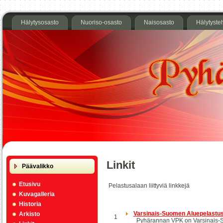
Hälytysosasto
Nuoriso-osasto
Naisosasto
Hälytyste
Linkit
Päävalikko
Etusivu
Pelastusalaan liittyviä linkkejä
Kuvagalleria
Historia
Varsinais-Suomen Aluepelastus
Arkisto
1
Pyhärannan VPK on Varsinais-