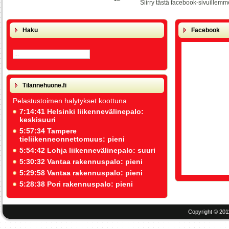
Siirry tästä facebook-sivuillemm
Haku
Facebook
Tilannehuone.fi
Pelastustoimen halytykset koottuna
7:14:41 Helsinki liikennevälinepalo:
keskisuuri
5:57:34 Tampere
tieliikenneonnettomuus: pieni
5:54:42 Lohja liikennevälinepalo: suuri
5:30:32 Vantaa rakennuspalo: pieni
5:29:58 Vantaa rakennuspalo: pieni
5:28:38 Pori rakennuspalo: pieni
Copyright © 201