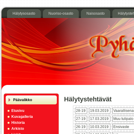
Hälytysosasto
Nuoriso-osasto
Naisosasto
Hälytyste
Hälytystehtävät
Päävalikko
28-19
19.03.2019
Vaarallisen
Etusivu
Kuvagalleria
27-19
17.03.2019
Muu tulipalo
Historia
26-19
10.03.2019
Ensivaste
Arkisto